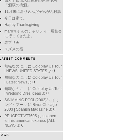
四万十伏流水仕込みの原酒使用
「酒蔵の梅酒」
11月末に滑り込んだ子宮がん検診
今日は家で。
Happy Thanksgiving
maroちゃんのチャリティー展覧会
に行ってきたよ。
赤プリ★
スズメの宿
LATEST COMMENTS
無職なのに…
に
Coldplay Us Tour
| NEWS UNITED STATES
より
無職なのに…
に
Coldplay Us Tour
| Latest News
より
無職なのに…
に
Coldplay Us Tour
| Wedding Dres Ideas
より
SWIMMING POOL(2003)/スイミ
ング・プール
に
River Chicago
2003 | Spanish Magazine
より
PEUGEOT VTT605
に
us open
tennis american express | ALL
NEWS
より
TAGS