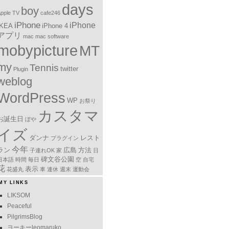
days
boy
pple TV
cafe246
iPhone
iPhone
IKEA
iPhone 4
アプリ
mac
mac software
mobypicture
MT
my
Tennis
twitter
Plugin
weblog
WordPress
WP
お祭り
カスタマ
お誕生日
ぼや
イズ
ダンナ
レスト
プラグイン
今年
ラン
広島
方法
子連れOK
家
日
碑文谷公園
日本語
時間
毎日
空
自宅
花
表示
花盛丸
車
連休
週末
運動会
MY LINKS
LIKSOM
Peaceful
PilgrimsBlog
ヨーキーleomaruko