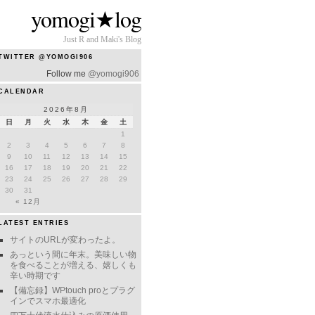
yomogi★log
Just R and Maki's Blog
TWITTER @YOMOGI906
Follow me
@yomogi906
CALENDAR
2026年8月
日
月
火
水
木
金
土
1
2
3
4
5
6
7
8
9
10
11
12
13
14
15
16
17
18
19
20
21
22
23
24
25
26
27
28
29
30
31
« 12月
LATEST ENTRIES
サイトのURLが変わったよ。
あっという間に年末。美味しい物
を食べることが増える、嬉しくも
辛い時期です
【備忘録】WPtouch proとプラグ
インでスマホ最適化