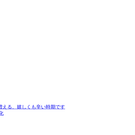
増える、嬉しくも辛い時期です
化