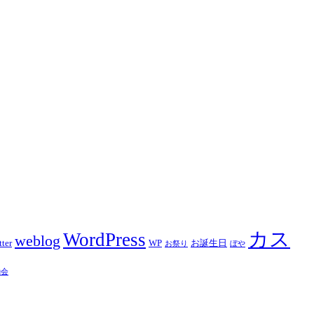
カス
WordPress
weblog
tter
WP
お誕生日
お祭り
ぼや
動会