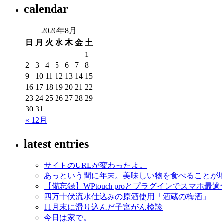
calendar
2026年8月
日
月
火
水
木
金
土
1
2
3
4
5
6
7
8
9
10
11
12
13
14
15
16
17
18
19
20
21
22
23
24
25
26
27
28
29
30
31
« 12月
latest entries
サイトのURLが変わったよ。
あっという間に年末。美味しい物を食べることが
【備忘録】WPtouch proとプラグインでスマホ最適
四万十伏流水仕込みの原酒使用「酒蔵の梅酒」
11月末に滑り込んだ子宮がん検診
今日は家で。