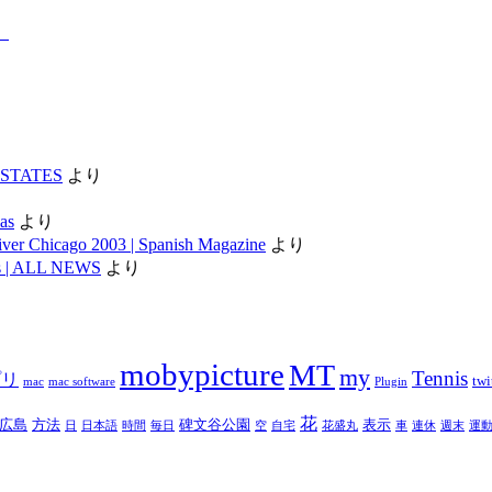
。
D STATES
より
as
より
iver Chicago 2003 | Spanish Magazine
より
ess | ALL NEWS
より
mobypicture
MT
my
Tennis
プリ
twi
mac
mac software
Plugin
花
広島
方法
碑文谷公園
表示
日
日本語
時間
毎日
空
自宅
花盛丸
車
連休
週末
運