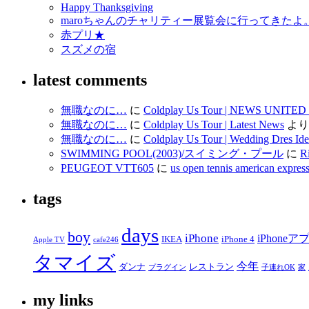
Happy Thanksgiving
maroちゃんのチャリティー展覧会に行ってきたよ
赤プリ★
スズメの宿
latest comments
無職なのに…
に
Coldplay Us Tour | NEWS UNITE
無職なのに…
に
Coldplay Us Tour | Latest News
より
無職なのに…
に
Coldplay Us Tour | Wedding Dres Ide
SWIMMING POOL(2003)/スイミング・プール
に
R
PEUGEOT VTT605
に
us open tennis american expr
tags
days
boy
iPhone
iPhoneア
IKEA
iPhone 4
Apple TV
cafe246
タマイズ
今年
ダンナ
レストラン
プラグイン
子連れOK
家
my links